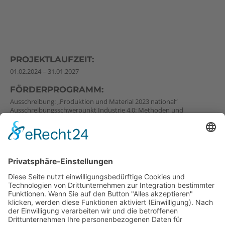
PROJEKTLAUFZEIT:
01.02.2024 – 31.01.2027
FÖRDERPROGRAMM:
Ausschreibung: „Produktion und Material 2023 national“
Ausschreibungsschwerpunkt Industrie 4.0: Methoden und
Werkzeuge zur Ertüchtigung bestehender Produktionsanlagen zu
Cyber Physikalischen Systemen (Subschwerpunkt 1.1), Project #
50647011
Förderinstitution: FFG
PROJEKTKONSORTIUM:
Beginnend mit der Projektkoordination setzt sich das Konsortium
wie folgt zusammen:
K1-MET GmbH
Montanuniversität Leoben – Lehrstuhl für