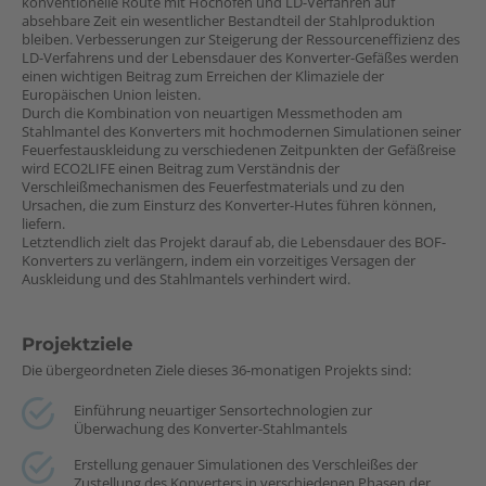
konventionelle Route mit Hochofen und LD-Verfahren auf
absehbare Zeit ein wesentlicher Bestandteil der Stahlproduktion
bleiben. Verbesserungen zur Steigerung der Ressourceneffizienz des
LD-Verfahrens und der Lebensdauer des Konverter-Gefäßes werden
einen wichtigen Beitrag zum Erreichen der Klimaziele der
Europäischen Union leisten.
Durch die Kombination von neuartigen Messmethoden am
Stahlmantel des Konverters mit hochmodernen Simulationen seiner
Feuerfestauskleidung zu verschiedenen Zeitpunkten der Gefäßreise
wird ECO2LIFE einen Beitrag zum Verständnis der
Verschleißmechanismen des Feuerfestmaterials und zu den
Ursachen, die zum Einsturz des Konverter-Hutes führen können,
liefern.
Letztendlich zielt das Projekt darauf ab, die Lebensdauer des BOF-
Konverters zu verlängern, indem ein vorzeitiges Versagen der
Auskleidung und des Stahlmantels verhindert wird.
Projektziele
Die übergeordneten Ziele dieses 36-monatigen Projekts sind:
Einführung neuartiger Sensortechnologien zur
Überwachung des Konverter-Stahlmantels
Erstellung genauer Simulationen des Verschleißes der
Zustellung des Konverters in verschiedenen Phasen der