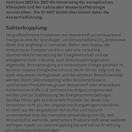
Zeitraum 2023 bis 2027 die Umsetzung der europäischen
Klimaziele und der nationalen Wasserstoffstrategie
vorantreiben. Die K1-MET GmbH übernimmt dabei die
Konsortialführung.
Sektorkopplung
Die großtechnische Produktion von Wasserstoff aus erneuerbarer
Energie ist eine der Grundlagen, um klimaschädliche CO
-Emissionen
2
direkt und langfristig zu vermeiden. Neben dem Ausbau der
erneuerbaren Energieproduktion wird eine verstärkte,
überbetriebliche Vernetzung der Energiewirtschaft und der
energieintensiven Industrie, auch Sektorkopplung genannt,
angestrebt. Stromerzeugung aus erneuerbarer Energie generiert im
Sommer massive Energieüberschüsse, die im Winter aufgrund der
stark reduzierten Verfügbarkeit und des erhöhten Bedarfs benötigt
werden. Durch Sektorkopplung sollen die Überschüsse in
speicherbare Produkte wie grünen Wasserstoff oder erneuerbare
Kohlenwasserstoffe (z.B. synthetisches Erdgas) umgewandelt
werden und zur Stabilisierung des Energiesystems beitragen.
Darüber hinaus gibt es industrielle Prozesse, bei denen CO
-
2
Emissionen nicht aus den eingesetzten Energieträgern herrühren,
sondern aus den eingesetzten Rohstoffen und dadurch
unvermeidbar sind. Die chemische Umwandlung von CO
und
2
Wasserstoff in wertvolle, speicherbare Produkte stellt einen weiteren
wichtigen Aspekt von Sektorkopplung dar und soll zur Erreichung
von Klimaneutralität beitragen.