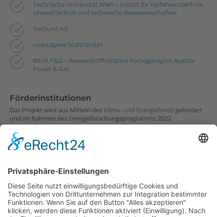
Technische Universität Wien – Instiut für Verfahrenstechnik,
Umwelttechnik und technische Biowissenschaften
Verbund AG
voestalpine Stahl GmbH
WIVA P&G – Wasserstoffinitiative Vorzeigeregion Austria
Power & Gas
Förderinstitutionen
Das Projekt wird aus Mitteln des
Klima- und Energiefonds
gefördert
und im Rahmen des Energieforschungsprogramms 2022
durchgeführt (FFG-Projektnummer: FO999903855; Gesamtkosten:
16,8 Mio. EUR, Förderung 7,7 Mio. EUR).