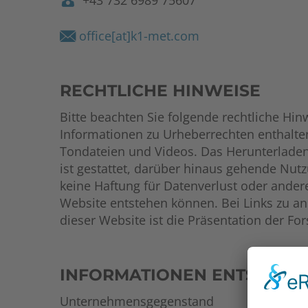
+43 732 6989 75607
office[at]k1-met.com
RECHTLICHE HINWEISE
Bitte beachten Sie folgende rechtliche Hi
Informationen zu Urheberrechten enthalten
Tondateien und Videos. Das Herunterladen
ist gestattet, darüber hinaus gehende N
keine Haftung für Datenverlust oder ander
Website entstehen können. Bei Links zu 
dieser Website ist die Präsentation der F
INFORMATIONEN ENTSPRECH
Unternehmensgegenstand