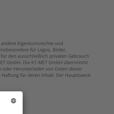
uf andere Eigentumsrechte und
insbesondere für Logos, Bilder,
für den ausschließlich privaten Gebrauch
K1-MET GmbH. Die K1-MET GmbH übernimmt
n oder Herunterladen von Daten dieser
Haftung für deren Inhalt. Der Hauptzweck