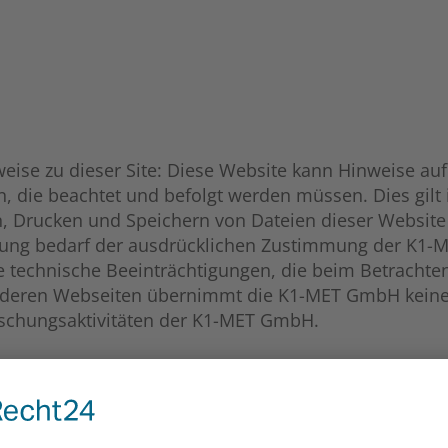
nweise zu dieser Site: Diese Website kann Hinweise a
, die beachtet und befolgt werden müssen. Dies gilt 
, Drucken und Speichern von Dateien dieser Website 
utzung bedarf der ausdrücklichen Zustimmung der 
e technische Beeinträchtigungen, die beim Betrachte
anderen Webseiten übernimmt die K1-MET GmbH keine 
orschungsaktivitäten der K1-MET GmbH.
END MEDIENGESETZ MEG § 25