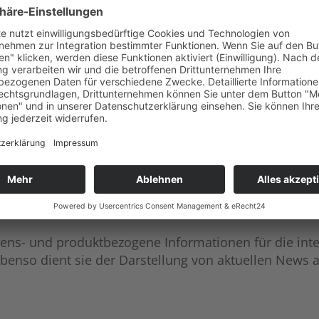
 Ausübung der Funktion einer GmbH.
st insbesondere die Forschung und Entwicklung im 
hnik, insbesondere Stahl und von Produkten aus Stah
oestalpine AG, zu 20% Primetals Technologies Aust
versität Linz.
ens- und produktbezogene Informationen für die inter
benso dient sie der Darstellung von aktuellen New