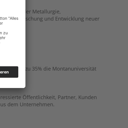
Bereich der Metallurgie,
l; die Erforschung und Entwicklung neuer
ria GmbH, zu 35% die Montanuniversität
essierte Öffentlichkeit, Partner, Kunden
s aus dem Unternehmen.