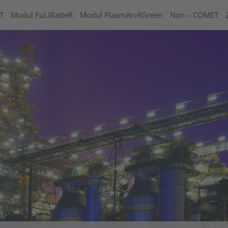
T
Modul FuLIBatteR
Modul PlasmArc4Green
Non – COMET