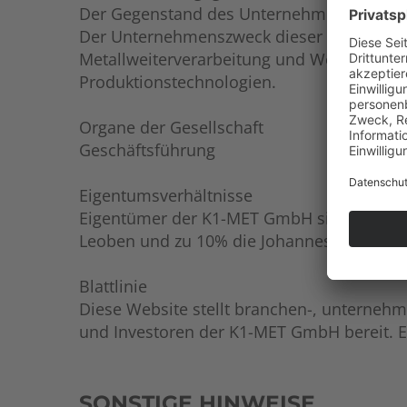
Der Gegenstand des Unternehmens ist die
Der Unternehmenszweck dieser GmbH umfas
Metallweiterverarbeitung und Werkstofftec
Produktionstechnologien.
Organe der Gesellschaft
Geschäftsführung
Eigentumsverhältnisse
Eigentümer der K1-MET GmbH sind zu 35% v
Leoben und zu 10% die Johannes Kepler Uni
Blattlinie
Diese Website stellt branchen-, unternehm
und Investoren der K1-MET GmbH bereit. E
SONSTIGE HINWEISE