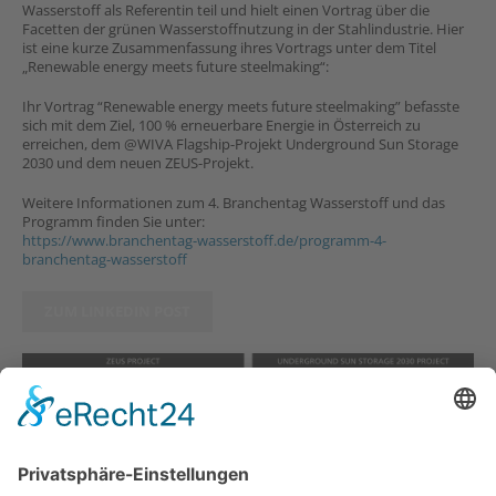
Wasserstoff als Referentin teil und hielt einen Vortrag über die
Facetten der grünen Wasserstoffnutzung in der Stahlindustrie. Hier
ist eine kurze Zusammenfassung ihres Vortrags unter dem Titel
„Renewable energy meets future steelmaking“:
Ihr Vortrag “Renewable energy meets future steelmaking” befasste
sich mit dem Ziel, 100 % erneuerbare Energie in Österreich zu
erreichen, dem @WIVA Flagship-Projekt Underground Sun Storage
2030 und dem neuen ZEUS-Projekt.
Weitere Informationen zum 4. Branchentag Wasserstoff und das
Programm finden Sie unter:
https://www.branchentag-wasserstoff.de/programm-4-
branchentag-wasserstoff
ZUM LINKEDIN POST