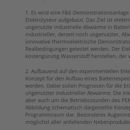
1. Es wird eine F&E-Demonstrationsanlag
Elektrolyseur aufgebaut. Das Ziel ist elek
ungenutzte industrielle Abwärme in Batte
industrieller, derzeit noch ungenutzter, A
innovative thermoelektrische Demonstrator
Realbedingungen getestet werden. Der Elek
kostengünstig Wasserstoff herstellen, de
2. Aufbauend auf den experimentellen Erk
Konzept für den Aufbau eines Batteriespe
werden. Dabei sollen Prognosen für die E
ungenutzter industrieller Abwärme. Die Int
aber auch um die Betriebsstunden des PEM-
Abbildung schematisch dargestellte Konzep
Programmraum dar. Besonderes Augenmerk l
möglichst aller anfallenden Nebenprodukt