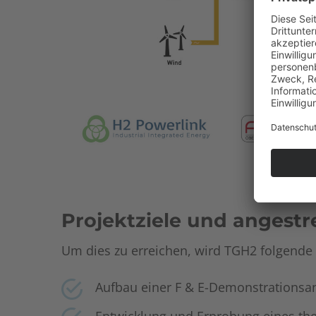
Projektziele und angestr
Um dies zu erreichen, wird TGH2 folgen
Aufbau einer F & E-Demonstrationsan