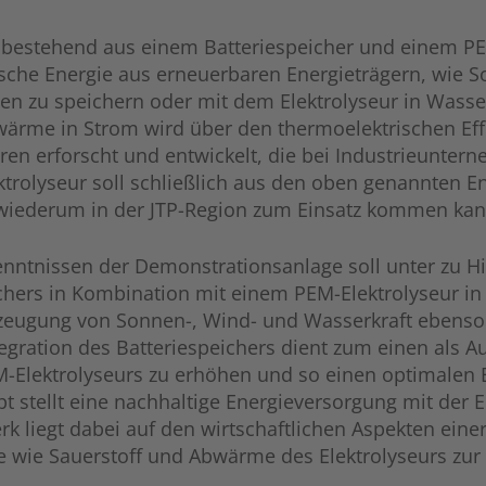
e bestehend aus einem Batteriespeicher und einem 
trische Energie aus erneuerbaren Energieträgern, wie
rien zu speichern oder mit dem Elektrolyseur in Wa
bwärme in Strom wird über den thermoelektrischen Eff
en erforscht und entwickelt, die bei Industrieuntern
trolyseur soll schließlich aus den oben genannten En
r wiederum in der JTP-Region zum Einsatz kommen kan
enntnissen der Demonstrationsanlage soll unter zu H
ichers in Kombination mit einem PEM-Elektrolyseur i
rzeugung von Sonnen-, Wind- und Wasserkraft ebenso 
egration des Batteriespeichers dient zum einen als A
Elektrolyseurs zu erhöhen und so einen optimalen B
t stellt eine nachhaltige Energieversorgung mit der 
iegt dabei auf den wirtschaftlichen Aspekten eine
e wie Sauerstoff und Abwärme des Elektrolyseurs zu