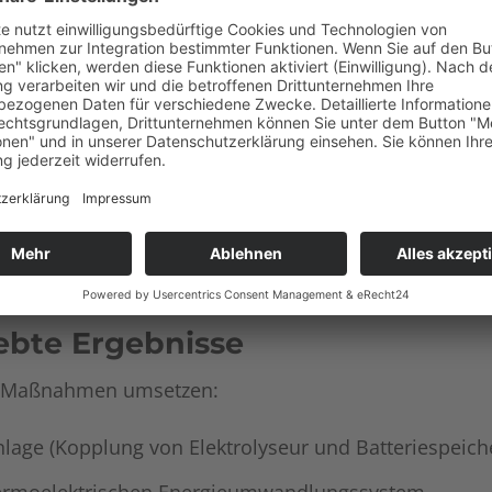
ebte Ergebnisse
de Maßnahmen umsetzen:
lage (Kopplung von Elektrolyseur und Batteriespeich