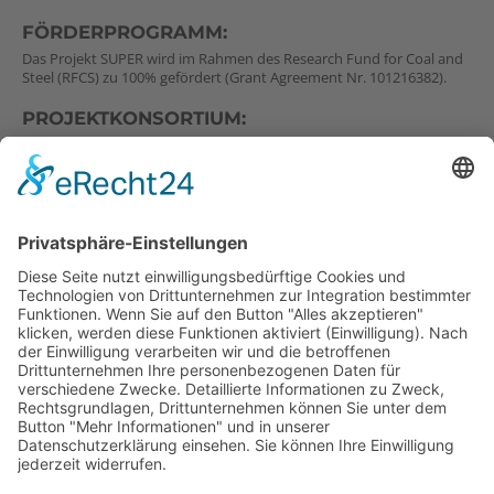
FÖRDERPROGRAMM:
Das Projekt SUPER wird im Rahmen des Research Fund for Coal and
Steel (RFCS) zu 100% gefördert (Grant Agreement Nr. 101216382).
PROJEKTKONSORTIUM:
Beginnend mit der Projektkoordination, setzt sich das Konsortium
aus folgenden Mitgliedern zusammen:
VDEh Betriebsforschungsinstitut GmbH
Rina Consulting – Centro Sviluppo Materiali SPA
Technische Universität Dortmund
EIT Raw Materials GmbH
Scuola Superiore di Studi Universitari di Perfezionamento S
Anna
Siec Badawcza Lukasiewicz – Gornoslaski Instytut
Technologiczny
K1-MET GmbH